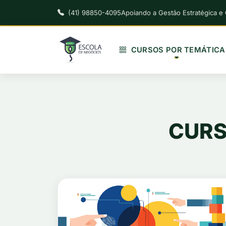
(41) 98850-4095
Apoiando a Gestão Estratégica e
CURSOS POR TEMÁTICA
CURS